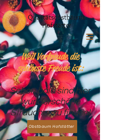
Weil Vorfreude die
schönste Freude ist:
Schon bald sind hier
wunderschöne
Sträucher zu finden!
Obstbaum Hofstätter