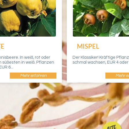
TE
MISPEL
nisbeere. In weiß, rot oder
Der Klassiker! Kräftige Pflanz
 süßesten in weiß. Pflanzen
schmal wachsen, EUR 4 oder E
UR 6...
Mehr erfahren
Mehr e
ALTE