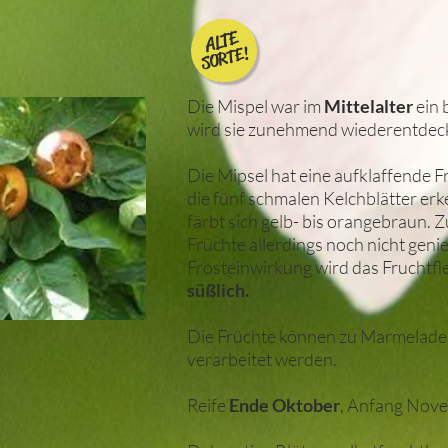
ALTE
SORTE!
Die Mispel war im
Mittelalter
ein 
wird sie zunehmend wiederentdeck
Die Mipsel hat eine aufklaffende F
die fünf schmalen Kelchblätter erk
färbt sich gelb- bis orangebraun. 
Früchte allerdings noch nicht geni
Frosteinwirkung wird das Fruchtfl
süßlich.
Die Früchte können zu Marmelade
verarbeitet werden.
Reife
Ende Oktober
, Anfang Nov