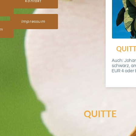
Kontakt
Impressum
um
QUIT
Auch: Johan
schwarz, am
EUR 4 oder E
QUITTE