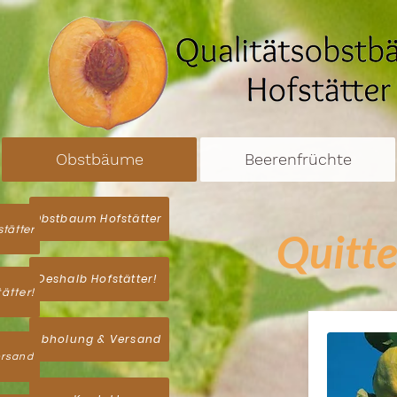
Obstbäume
Beerenfrüchte
Obstbaum Hofstätter
tätter
Quitte
Deshalb Hofstätter!
ätter!
Abholung & Versand
ersand