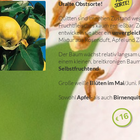
SORTE!
Uralte Obstsorte!
Quitten sind im rohen Zustand weg
Fruchtfleisches kaum genießbar. Z
entwickeln sie aber ein
unvergleic
Mixtur aus Rosenduft, Äpfel und Z
Der Baum wächst relativ langsam u
einem kleinen, breitkronigen Bau
Selbstfruchtend
.
Große weiße
Blüten im Mai
/Juni.
Sowohl
Apfel-
als auch
Birnenqui
16
€