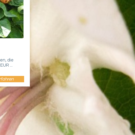
en, die
UR ...
rfahren