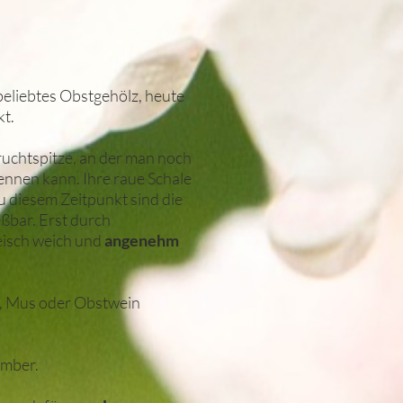
beliebtes Obstgehölz, heute
t.
ruchtspitze, an der man noch
ennen kann. Ihre raue Schale
Zu diesem Zeitpunkt sind die
eßbar. Erst durch
eisch weich und
angenehm
, Mus oder Obstwein
ember.