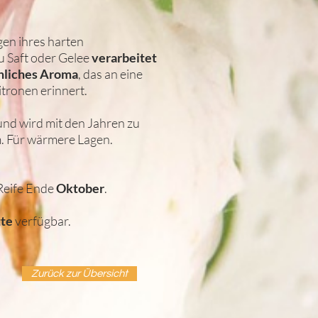
en ihres harten
u Saft oder Gelee
verarbeitet
hliches Aroma
, das an eine
itronen erinnert.
nd wird mit den Jahren zu
m. Für wärmere Lagen.
 Reife Ende
Oktober
.
tte
verfügbar.
Zurück zur Übersicht