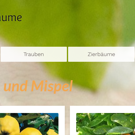
Trauben
Zierbäume
 und Mispel