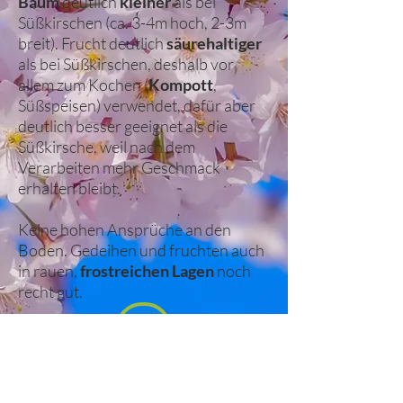
Baum
deutlich
kleiner
als bei
Süßkirschen (ca. 3-4m hoch, 2-3m
breit). Frucht deutlich
säurehaltiger
als bei Süßkirschen, deshalb vor
allem zum Kochen (
Kompott
,
Süßspeisen) verwendet, dafür aber
deutlich besser geeignet als die
Süßkirsche, weil nach dem
Verarbeiten mehr Geschmack
erhalten bleibt.
Keine hohen Ansprüche an den
Boden. Gedeihen und fruchten auch
in rauen,
frostreichen Lagen
noch
recht gut.
14
€
Obstbaum Hofstätter